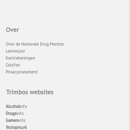
Over
Over de Nationale Drug Monitor
Leeswijzer
Kanttekeningen
Colofon
Privacystatement
Trimbos websites
Alcohol
info
Drugs
info
Gamen
info
Ikstopnu.nl