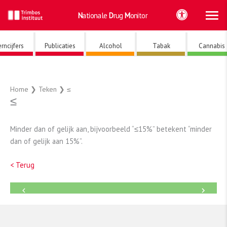
Ho
Ga
Nationale
Drug
Monitor
naar
de
inhoud
rncijfers
Publicaties
Alcohol
Tabak
Cannabis
Home
❯
Teken
❯
≤
≤
Minder dan of gelijk aan, bijvoorbeeld “≤15%” betekent “minder
dan of gelijk aan 15%”.
< Terug
←
→