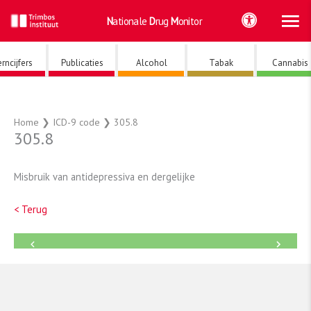
Ho
Ga
Nationale
Drug
Monitor
naar
de
inhoud
rncijfers
Publicaties
Alcohol
Tabak
Cannabis
Home
❯
ICD-9 code
❯
305.8
305.8
Misbruik van antidepressiva en dergelijke
< Terug
←
→