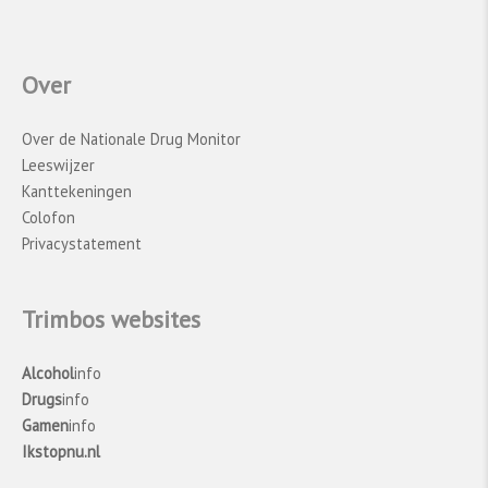
Over
Over de Nationale Drug Monitor
Leeswijzer
Kanttekeningen
Colofon
Privacystatement
Trimbos websites
Alcohol
info
Drugs
info
Gamen
info
Ikstopnu.nl