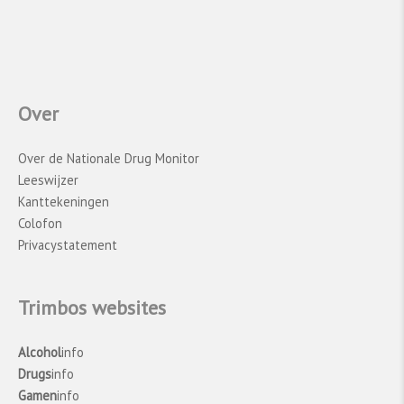
Over
Over de Nationale Drug Monitor
Leeswijzer
Kanttekeningen
Colofon
Privacystatement
Trimbos websites
Alcohol
info
Drugs
info
Gamen
info