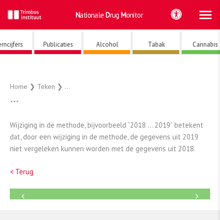
Ho
Ga
Nationale
Drug
Monitor
naar
de
inhoud
rncijfers
Publicaties
Alcohol
Tabak
Cannabis
Home
❯
Teken
❯
…
…
Wijziging in de methode, bijvoorbeeld “2018 … 2019” betekent
dat, door een wijziging in de methode, de gegevens uit 2019
niet vergeleken kunnen worden met de gegevens uit 2018.
< Terug
←
→