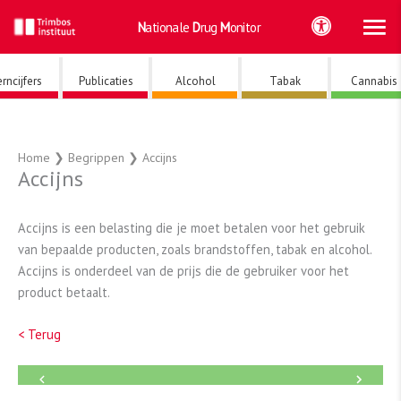
Ho
Ga
Nationale
Drug
Monitor
naar
de
inhoud
rncijfers
Publicaties
Alcohol
Tabak
Cannabis
Home
❯
Begrippen
❯
Accijns
Accijns
Accijns is een belasting die je moet betalen voor het gebruik
van bepaalde producten, zoals brandstoffen, tabak en alcohol.
Accijns is onderdeel van de prijs die de gebruiker voor het
product betaalt.
< Terug
←
→