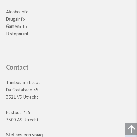
Alcohol
info
Drugs
info
Gamen
info
Ikstopnu.nl
Contact
Trimbos-instituut
Da Costakade 45
3521 VS Utrecht
Postbus 725
3500 AS Utrecht
Stel ons een vraag