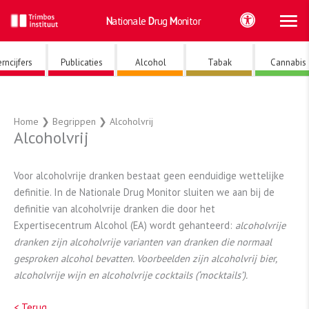
Ho
Ga
Nationale
Drug
Monitor
naar
de
inhoud
rncijfers
Publicaties
Alcohol
Tabak
Cannabis
Home
❯
Begrippen
❯
Alcoholvrij
Alcoholvrij
Voor alcoholvrije dranken bestaat geen eenduidige wettelijke
definitie. In de Nationale Drug Monitor sluiten we aan bij de
definitie van alcoholvrije dranken die door het
Expertisecentrum Alcohol (EA) wordt gehanteerd:
alcoholvrije
dranken zijn alcoholvrije varianten van dranken die normaal
gesproken alcohol bevatten. Voorbeelden zijn alcoholvrij bier,
alcoholvrije wijn en alcoholvrije cocktails (‘mocktails’).
< Terug