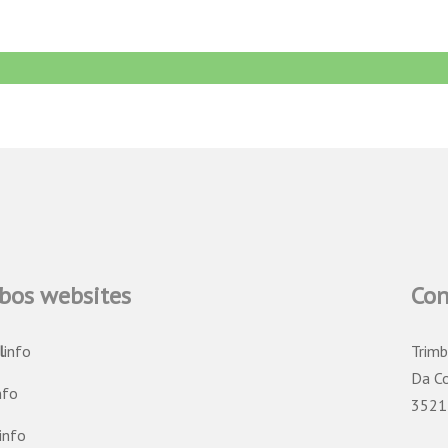
bos websites
Con
l
info
Trimb
Da C
nfo
3521
info