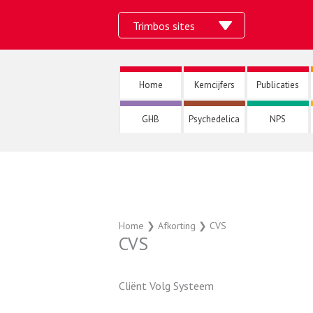
Ga
Trimbos sites
naar
de
inhoud
Home
Kerncijfers
Publicaties
GHB
Psychedelica
NPS
Home
❯
Afkorting
❯
CVS
CVS
Cliënt Volg Systeem