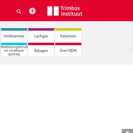
Amfetamine
Lachgas
Ketamine
Middelengebruik
Bijlagen
Over NDM
en strafbaar
gedrag