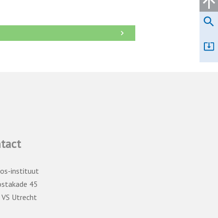
→
tact
os-instituut
ostakade 45
 VS Utrecht