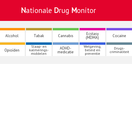
Nationale
Drug
Monitor
Ecstasy
Alcohol
Tabak
Cannabis
Cocaïne
(MDMA)
Slaap- en
Wetgeving,
ADHD-
Drugs-
Opioïden
kalmerings-
beleid en
medicatie
criminaliteit
middelen
preventie