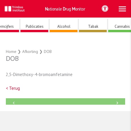
Ho
Ga
Nationale
Drug
Monitor
naar
de
inhoud
rncijfers
Publicaties
Alcohol
Tabak
Cannabis
Home
❯
Afkorting
❯
DOB
DOB
2,5-Dimethoxy-4-bromoamfetamine
< Terug
←
→