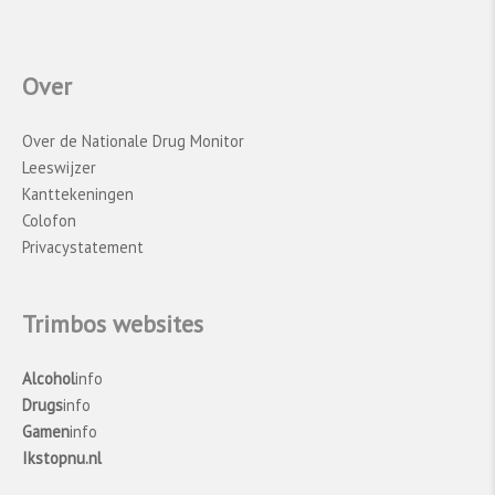
Over
Over de Nationale Drug Monitor
Leeswijzer
Kanttekeningen
Colofon
Privacystatement
Trimbos websites
Alcohol
info
Drugs
info
Gamen
info
Ikstopnu.nl