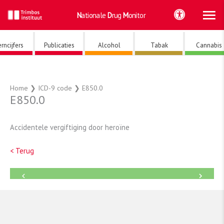
Ho
Ga
Nationale
Drug
Monitor
naar
de
inhoud
rncijfers
Publicaties
Alcohol
Tabak
Cannabis
Home
❯
ICD-9 code
❯
E850.0
E850.0
Accidentele vergiftiging door heroïne
< Terug
←
→