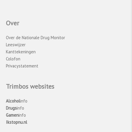
Over
Over de Nationale Drug Monitor
Leeswijzer
Kanttekeningen
Colofon
Privacystatement
Trimbos websites
Alcohol
info
Drugs
info
Gamen
info
Ikstopnu.nl