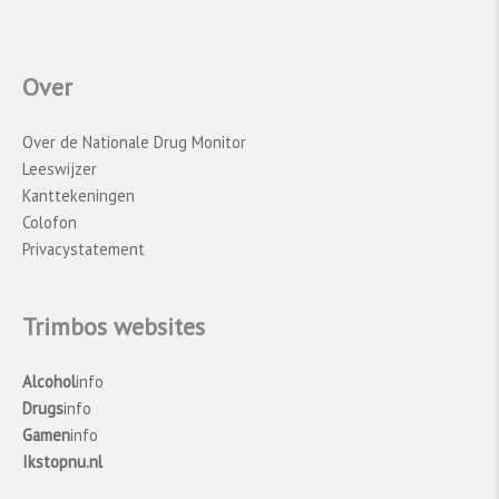
Over
Over de Nationale Drug Monitor
Leeswijzer
Kanttekeningen
Colofon
Privacystatement
Trimbos websites
Alcohol
info
Drugs
info
Gamen
info
Ikstopnu.nl