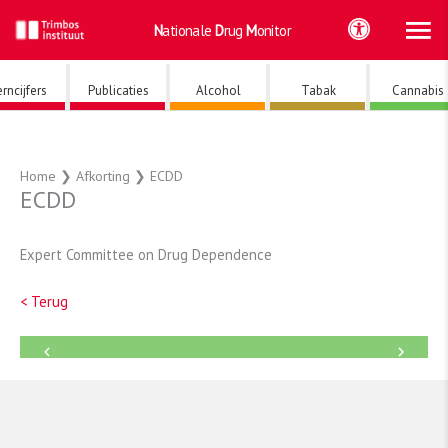
Ho
Ga
Nationale
Drug
Monitor
naar
de
inhoud
rncijfers
Publicaties
Alcohol
Tabak
Cannabis
Home
❯
Afkorting
❯
ECDD
ECDD
Expert Committee on Drug Dependence
< Terug
←
→