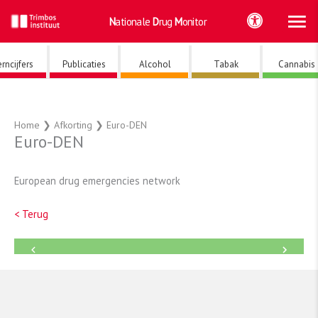
Ho
Ga
Nationale
Drug
Monitor
naar
de
inhoud
rncijfers
Publicaties
Alcohol
Tabak
Cannabis
Home
❯
Afkorting
❯
Euro-DEN
Euro-DEN
European drug emergencies network
< Terug
←
→