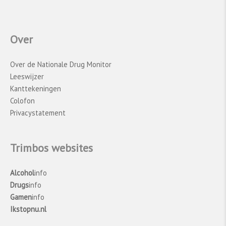
Over
Over de Nationale Drug Monitor
Leeswijzer
Kanttekeningen
Colofon
Privacystatement
Trimbos websites
Alcohol
info
Drugs
info
Gamen
info
Ikstopnu.nl