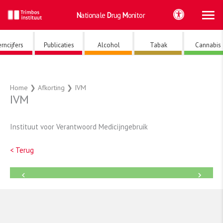
Ho
Ga
Nationale
Drug
Monitor
naar
de
inhoud
rncijfers
Publicaties
Alcohol
Tabak
Cannabis
Home
❯
Afkorting
❯
IVM
IVM
Instituut voor Verantwoord Medicijngebruik
< Terug
←
→