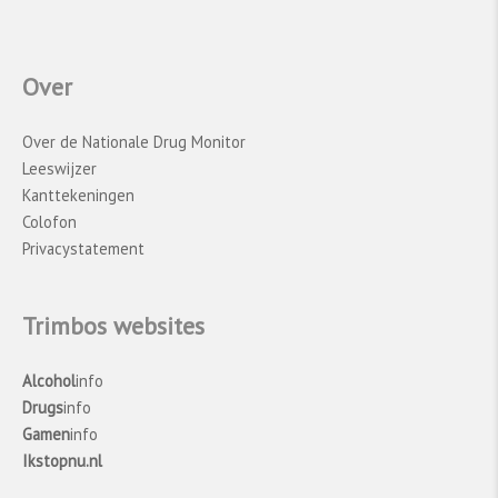
Over
Over de Nationale Drug Monitor
Leeswijzer
Kanttekeningen
Colofon
Privacystatement
Trimbos websites
Alcohol
info
Drugs
info
Gamen
info
Ikstopnu.nl