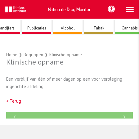
Ho
Ga
Nationale
Drug
Monitor
naar
de
inhoud
rncijfers
Publicaties
Alcohol
Tabak
Cannabis
Home
❯
Begrippen
❯
Klinische opname
Klinische opname
Een verblijf van één of meer dagen op een voor verpleging
ingerichte afdeling.
< Terug
←
→