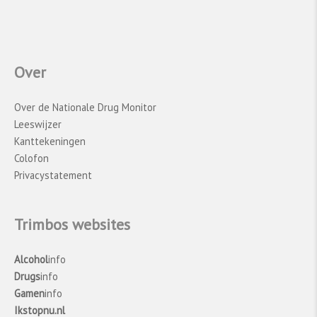
Over
Over de Nationale Drug Monitor
Leeswijzer
Kanttekeningen
Colofon
Privacystatement
Trimbos websites
Alcohol
info
Drugs
info
Gamen
info
Ikstopnu.nl