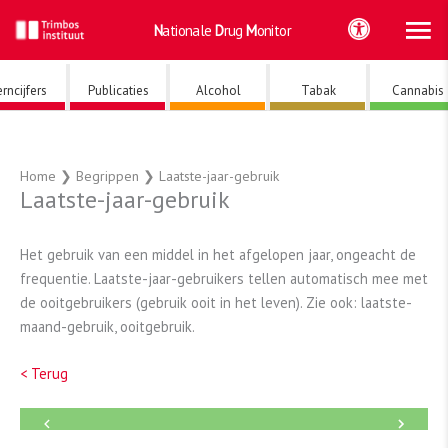
Ho
Ga
Nationale
Drug
Monitor
naar
de
inhoud
rncijfers
Publicaties
Alcohol
Tabak
Cannabis
Home
❯
Begrippen
❯
Laatste-jaar-gebruik
Laatste-jaar-gebruik
Het gebruik van een middel in het afgelopen jaar, ongeacht de
frequentie. Laatste-jaar-gebruikers tellen automatisch mee met
de ooitgebruikers (gebruik ooit in het leven). Zie ook: laatste-
maand-gebruik, ooitgebruik.
< Terug
←
→