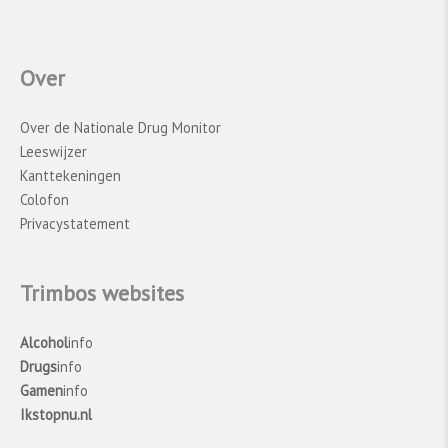
Over
Over de Nationale Drug Monitor
Leeswijzer
Kanttekeningen
Colofon
Privacystatement
Trimbos websites
Alcohol
info
Drugs
info
Gamen
info
Ikstopnu.nl