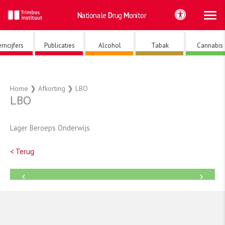
Ho
Ga
Nationale
Drug
Monitor
naar
de
inhoud
rncijfers
Publicaties
Alcohol
Tabak
Cannabis
Home
❯
Afkorting
❯
LBO
LBO
Lager Beroeps Onderwijs
< Terug
←
→