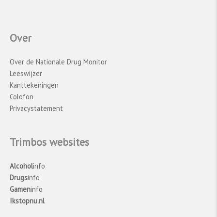
Over
Over de Nationale Drug Monitor
Leeswijzer
Kanttekeningen
Colofon
Privacystatement
Trimbos websites
Alcohol
info
Drugs
info
Gamen
info
Ikstopnu.nl