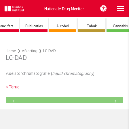
Ho
Ga
Nationale
Drug
Monitor
naar
de
inhoud
rncijfers
Publicaties
Alcohol
Tabak
Cannabis
Home
❯
Afkorting
❯
LC-DAD
LC-DAD
vloeistofchromatografie (
liquid chromatography
)
< Terug
←
→