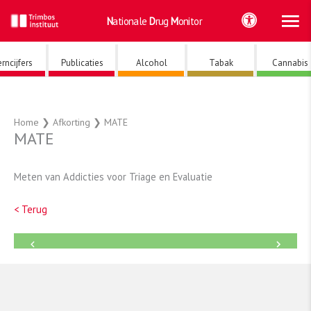
Ho
Ga
Nationale
Drug
Monitor
naar
de
inhoud
rncijfers
Publicaties
Alcohol
Tabak
Cannabis
Home
❯
Afkorting
❯
MATE
MATE
Meten van Addicties voor Triage en Evaluatie
< Terug
←
→