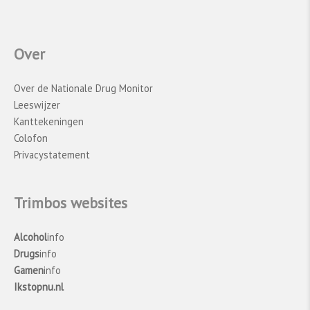
Over
Over de Nationale Drug Monitor
Leeswijzer
Kanttekeningen
Colofon
Privacystatement
Trimbos websites
Alcohol
info
Drugs
info
Gamen
info
Ikstopnu.nl