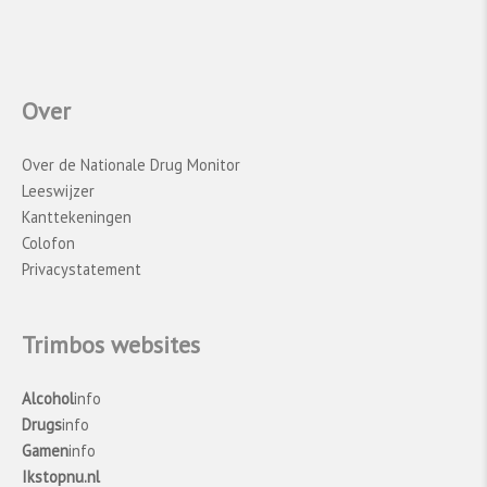
Over
Over de Nationale Drug Monitor
Leeswijzer
Kanttekeningen
Colofon
Privacystatement
Trimbos websites
Alcohol
info
Drugs
info
Gamen
info
Ikstopnu.nl