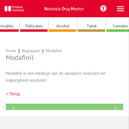
Ho
Ga
Nationale
Drug
Monitor
naar
de
inhoud
rncijfers
Publicaties
Alcohol
Tabak
Cannabis
Home
❯
Begrippen
❯
Modafinil
Modafinil
Modafinil is een medicijn dat de aandacht verbetert en
slaperigheid voorkomt.
< Terug
←
→