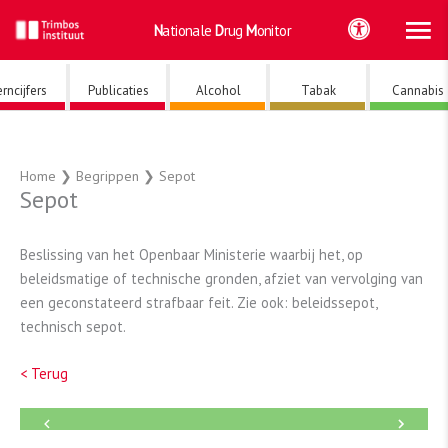
Ho
Ga
Nationale
Drug
Monitor
naar
de
inhoud
rncijfers
Publicaties
Alcohol
Tabak
Cannabis
Home
❯
Begrippen
❯
Sepot
Sepot
Beslissing van het Openbaar Ministerie waarbij het, op
beleidsmatige of technische gronden, afziet van vervolging van
een geconstateerd strafbaar feit. Zie ook: beleidssepot,
technisch sepot.
< Terug
←
→