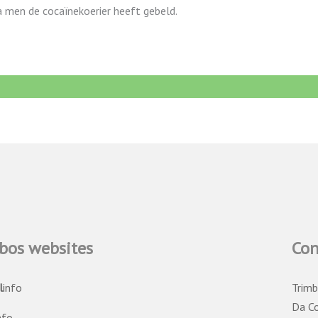
a men de cocaïnekoerier heeft gebeld.
bos websites
Con
l
info
Trimb
Da C
nfo