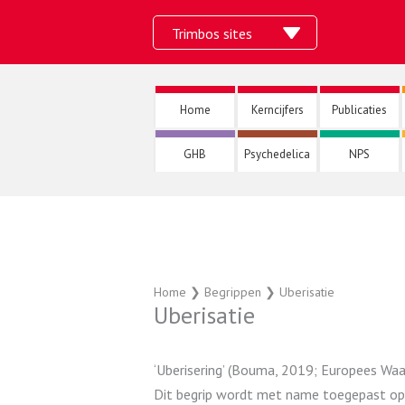
Ga
Trimbos sites
naar
de
inhoud
Home
Kerncijfers
Publicaties
GHB
Psychedelica
NPS
Home
❯
Begrippen
❯
Uberisatie
Uberisatie
‘Uberisering’ (Bouma, 2019; Europees Wa
Dit begrip wordt met name toegepast op d