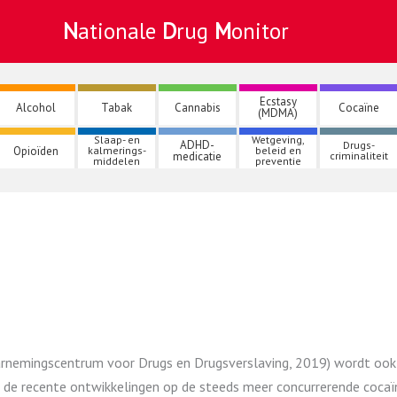
Nationale
Drug
Monitor
Ecstasy
Alcohol
Tabak
Cannabis
Cocaïne
(MDMA)
Slaap- en
Wetgeving,
ADHD-
Drugs-
Opioïden
kalmerings-
beleid en
medicatie
criminaliteit
middelen
preventie
arnemingscentrum voor Drugs en Drugsverslaving, 2019) wordt ook w
e recente ontwikkelingen op de steeds meer concurrerende cocaïnem