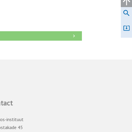
→
tact
os-instituut
ostakade 45