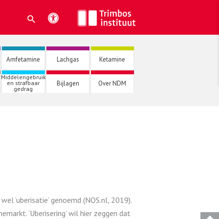
Amfetamine
Lachgas
Ketamine
Middelengebruik
Bijlagen
Over NDM
en strafbaar
gedrag
el ‘uberisatie’ genoemd (NOS.nl, 2019).
arkt. ‘Uberisering’ wil hier zeggen dat