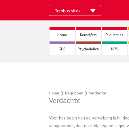
Ga
Trimbos sites
naar
de
inhoud
Home
Kerncijfers
Publicaties
GHB
Psychedelica
NPS
Home
❯
Begrippen
❯
Verdachte
Verdachte
Voor het begin van de vervolging is hij 
aangenomen, daarna is hij degene tegen wi