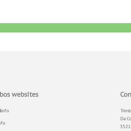
bos websites
Con
l
info
Trimb
Da C
nfo
3521