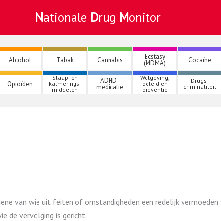
Nationale
Drug
Monitor
Ecstasy
Alcohol
Tabak
Cannabis
Cocaïne
(MDMA)
Slaap- en
Wetgeving,
ADHD-
Drugs-
Opioïden
kalmerings-
beleid en
medicatie
criminaliteit
middelen
preventie
degene van wie uit feiten of omstandigheden een redelijk vermoeden
e de vervolging is gericht.