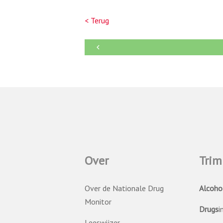
< Terug
←
Over
Trim
Over de Nationale Drug
Alcoho
Monitor
Drugs
i
Leeswijzer