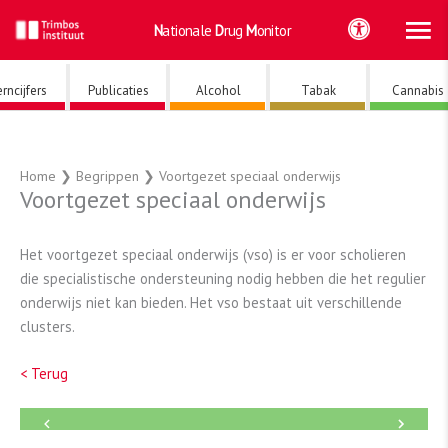
Ho
Ga
Nationale
Drug
Monitor
naar
de
inhoud
rncijfers
Publicaties
Alcohol
Tabak
Cannabis
Home
❯
Begrippen
❯
Voortgezet speciaal onderwijs
Voortgezet speciaal onderwijs
Het voortgezet speciaal onderwijs (vso) is er voor scholieren
die specialistische ondersteuning nodig hebben die het regulier
onderwijs niet kan bieden. Het vso bestaat uit verschillende
clusters.
< Terug
←
→