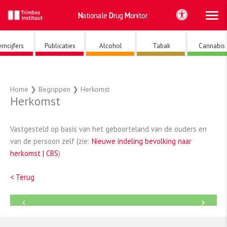
Ho
Ga
Nationale
Drug
Monitor
naar
de
inhoud
rncijfers
Publicaties
Alcohol
Tabak
Cannabis
Home
❯
Begrippen
❯
Herkomst
Herkomst
Vastgesteld op basis van het geboorteland van de ouders en
van de persoon zelf (zie:
Nieuwe indeling bevolking naar
herkomst | CBS
)
< Terug
←
→