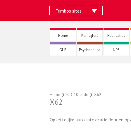
Ga
Trimbos sites
naar
de
inhoud
Home
Kerncijfers
Publicaties
GHB
Psychedelica
NPS
Home
❯
ICD-10 code
❯
X62
X62
Opzettelijke auto-intoxicatie door en opze