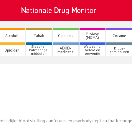
Nationale
Drug
Monitor
Ecstasy
Alcohol
Tabak
Cannabis
Cocaïne
(MDMA)
Slaap- en
Wetgeving,
ADHD-
Drugs-
Opioïden
kalmerings-
beleid en
medicatie
criminaliteit
middelen
preventie
ttelijke blootstelling aan ‘drugs’ en psychodysleptica [hallucinogen