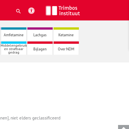
Amfetamine
Lachgas
Ketamine
Middelengebruik
Bijlagen
Over NDM
en strafbaar
gedrag
en], niet elders geclassificeerd