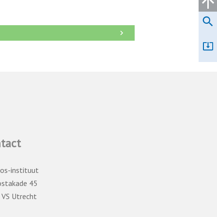
→
tact
os-instituut
ostakade 45
 VS Utrecht