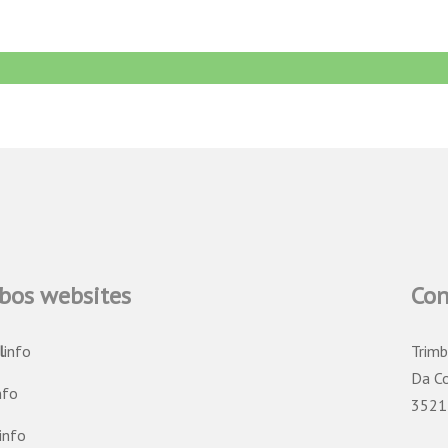
bos websites
Con
l
info
Trimb
Da C
nfo
3521
info