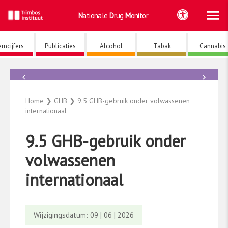
Ho
Ga
Nationale
Drug
Monitor
naar
de
inhoud
rncijfers
Publicaties
Alcohol
Tabak
Cannabis
←
→
GHB
Home
❯
GHB
❯
9.5 GHB-gebruik onder volwassenen
internationaal
9.5 GHB-gebruik onder
volwassenen
internationaal
Wijzigingsdatum: 09 | 06 | 2026