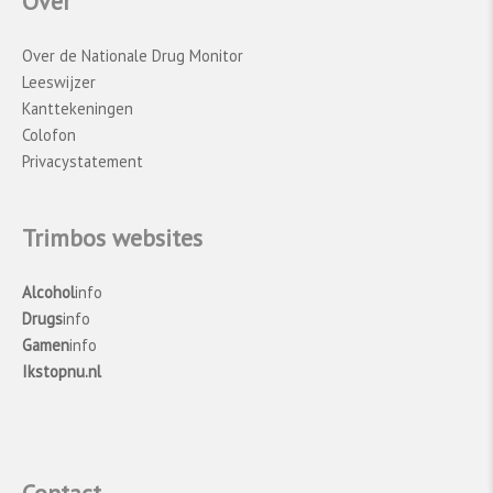
Over
voor landen niet de gegevens uit deze
wereldwijde studies, maar de gegevens van
Over de Nationale Drug Monitor
onderzoek dat door de afzonderlijke landen
Leeswijzer
zelf is gedaan.
Kanttekeningen
Colofon
Privacystatement
Trimbos websites
Alcohol
info
Drugs
info
Gamen
info
Ikstopnu.nl
Contact