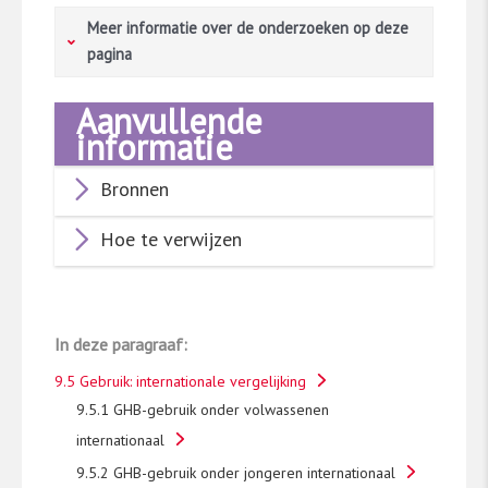
Meer informatie over de onderzoeken op deze
pagina
Aanvullende
Vragenlijstonderzoeken in de algemene
informatie
bevolking
Bronnen
In verschillende landen wordt regelmatig
onderzoek gedaan naar het drugsgebruik in de
Hoe te verwijzen
algemene bevolking. De gegevens komen uit
vragenlijstonderzoeken onder representatieve
groepen volwassenen. De cijfers op deze
pagina zijn afkomst uit lidstaten van de
In deze paragraaf:
Europese Unie (+Noorwegen en Turkije),
Engeland en Wales
​[1]​
, de Verenigde Staten
​[2]​
9.5 Gebruik: internationale vergelijking
en Australië
​[3]​
. Deze landen hebben relatief
9.5.1 GHB-gebruik onder volwassenen
vergelijkbare sociaaleconomische en culturele
internationaal
omstandigheden als Nederland, hoewel er ook
9.5.2 GHB-gebruik onder jongeren internationaal
verschillen zijn die invloed kunnen hebben op