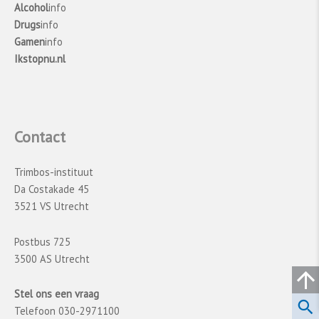
Alcohol
info
Drugs
info
Gamen
info
Ikstopnu.nl
Contact
Trimbos-instituut
Da Costakade 45
3521 VS Utrecht
Postbus 725
3500 AS Utrecht
Stel ons een vraag
Telefoon 030-2971100