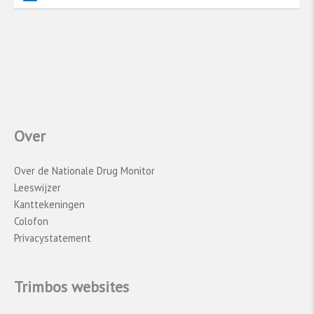
van drugsgebruik. Daarnaast wordt het
onderzoek niet in alle 51 Europese landen
uitgevoerd, waardoor de gegevens geen
volledig beeld geven van het middelengebruik
onder 15- en 16-jarige scholieren in heel
Europa. Ook is er bij de berekening van de
gemiddelde percentages geen rekening
Over
gehouden met verschillen in
bevolkingsomvang. Elk land telt even zwaar
mee.
Over de Nationale Drug Monitor
Leeswijzer
Zie voor meer informatie over het ESPAD-
Kanttekeningen
onderzoek:
www.espad.org
.
Colofon
Privacystatement
Trimbos websites