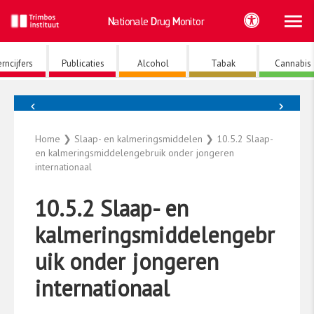
Ho
Ga
Nationale
Drug
Monitor
naar
de
inhoud
rncijfers
Publicaties
Alcohol
Tabak
Cannabis
←
→
Slaap- en kalmeringsmiddelen
Home
❯
Slaap- en kalmeringsmiddelen
❯
10.5.2 Slaap-
en kalmeringsmiddelengebruik onder jongeren
internationaal
10.5.2 Slaap- en
kalmeringsmiddelengebr
uik onder jongeren
internationaal