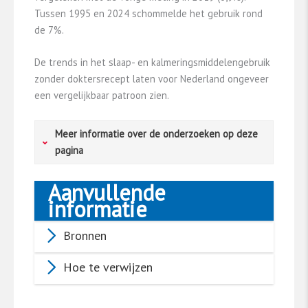
Tussen 1995 en 2024 schommelde het gebruik rond
de 7%.
De trends in het slaap- en kalmeringsmiddelengebruik
zonder doktersrecept laten voor Nederland ongeveer
een vergelijkbaar patroon zien.
Meer informatie over de onderzoeken op deze
pagina
Aanvullende
Vragenlijstonderzoek onder scholieren in
informatie
Europa: ESPAD
Bronnen
De cijfers op deze pagina zijn afkomstig uit het
ESPAD-onderzoek (European School Survey
Hoe te verwijzen
Project on Alcohol and Other Drugs). Dit is de
grootste internationale studie naar
middelengebruik onder scholieren van 15-16