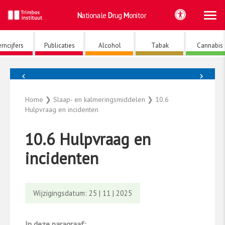
Ho
Ga
Nationale
Drug
Monitor
naar
de
inhoud
rncijfers
Publicaties
Alcohol
Tabak
Cannabis
←
→
Slaap- en kalmeringsmiddelen
Home
❯
Slaap- en kalmeringsmiddelen
❯
10.6
Hulpvraag en incidenten
10.6 Hulpvraag en
incidenten
Wijzigingsdatum: 25 | 11 | 2025
In deze paragraaf: