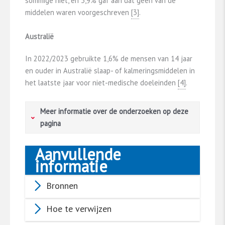
sommige niet, en 3,9% gaf aan dat geen van de
middelen waren voorgeschreven
​[3]​
.
Australië
In 2022/2023 gebruikte 1,6% de mensen van 14 jaar
en ouder in Australië slaap- of kalmeringsmiddelen in
het laatste jaar voor niet-medische doeleinden
​[4]​
.
Meer informatie over de onderzoeken op deze
pagina
Aanvullende
Vragenlijstonderzoeken in de algemene
informatie
bevolking
Bronnen
In verschillende landen wordt regelmatig
onderzoek gedaan naar het drugsgebruik in de
Hoe te verwijzen
algemene bevolking. De gegevens komen uit
vragenlijstonderzoeken onder representatieve