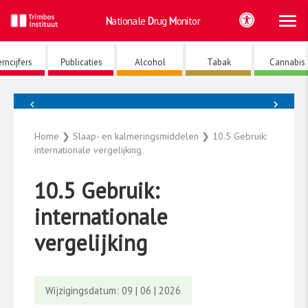
Ho
Ga
Nationale
Drug
Monitor
naar
de
inhoud
rncijfers
Publicaties
Alcohol
Tabak
Cannabis
←
→
Slaap- en kalmeringsmiddelen
Home
❯
Slaap- en kalmeringsmiddelen
❯
10.5 Gebruik:
internationale vergelijking
10.5 Gebruik:
internationale
vergelijking
Wijzigingsdatum: 09 | 06 | 2026