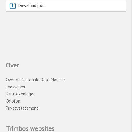
Wereldgezondheidsorganisatie (
WHO
). Deze
Download pdf .
gegevens worden aangeleverd door lidstaten,
maar er kunnen aanzienlijke verschillen zijn in
de kwaliteit van deze gegevens. Dit komt door
variaties in onderzoeksmethoden, beschikbare
middelen/capaciteit om onderzoek te doen,
definities van drugsgebruik, stigma en de
frequentie van de gegevensverzameling.
Vanwege deze beperkingen rapporteren wij
Over
voor landen niet de gegevens uit deze
wereldwijde studies, maar de gegevens van
Over de Nationale Drug Monitor
onderzoek dat door de afzonderlijke landen
Leeswijzer
zelf is gedaan.
Kanttekeningen
Colofon
Privacystatement
Trimbos websites