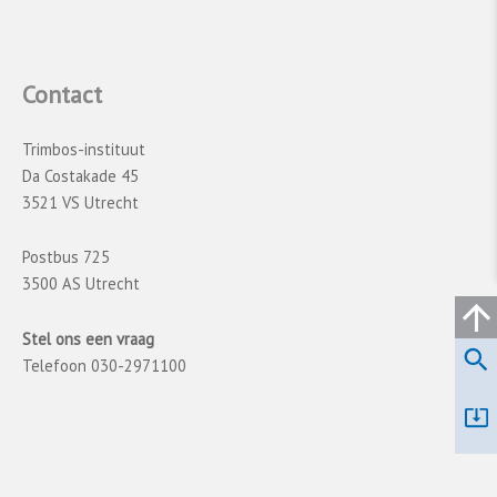
De metingen in het rioolwater richtten zich op
cannabis, cocaïne, ecstasy (
MDMA
),
(meth)amfetamine en ketamine.
Contact
Een belangrijk voordeel van deze methode is
Trimbos-instituut
dat het niet afhankelijk is van zelfrapportage
Da Costakade 45
of de bereidheid van mensen om deel te
3521 VS Utrecht
nemen aan onderzoek. Bij vragenlijstonderzoek
is er sprake van onderrapportage, vooral omdat
Postbus 725
zware of problematische gebruikers vaak niet
3500 AS Utrecht
deelnemen. Maar rioolwateranalyses hebben
ook beperkingen: het is niet mogelijk vast te
Stel ons een vraag
stellen hoeveel gebruikers er zijn en wat hun
Telefoon 030-2971100
kenmerken zijn. Het kan bijvoorbeeld zijn dat
een klein aantal mensen veel gebruikt, of dat
een grotere groep slechts beperkt gebruikt.
Bovendien kan alleen voor cannabis en cocaïne
met zekerheid worden vastgesteld dat de