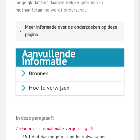
mogelijk dat het daadwerkelijke gebruik van
methamfetamine wordt onderschat.
Meer informatie over de onderzoeken op deze
pagina
Aanvullende
Vragenlijstonderzoeken in de algemene
informatie
bevolking
Bronnen
In verschillende landen wordt regelmatig
onderzoek gedaan naar het drugsgebruik in de
Hoe te verwijzen
algemene bevolking. De gegevens komen uit
vragenlijstonderzoeken onder representatieve
groepen volwassenen. De cijfers op deze
pagina zijn afkomst uit lidstaten van de
In deze paragraaf:
Europese Unie (+Noorwegen en Turkije)
​[1]​
,
Engeland en Wales
​[3]​
, de Verenigde Staten
​[4]​
,
7.5 Gebruik: internationale vergelijking
Canada
​[5]​
en Australië
​[6]​
. Deze landen
7.5.1 Amfetaminegebruik onder volwassenen