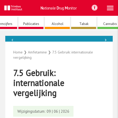
Ho
Ga
Nationale
Drug
Monitor
naar
de
inhoud
rncijfers
Publicaties
Alcohol
Tabak
Cannabis
←
→
Amfetamine
Home
❯
Amfetamine
❯
7.5 Gebruik: internationale
vergelijking
7.5 Gebruik:
internationale
vergelijking
Wijzigingsdatum: 09 | 06 | 2026