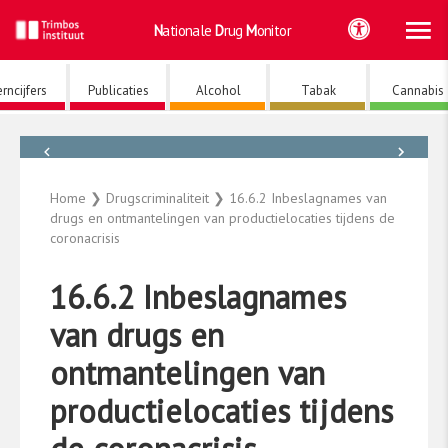
Ho
Ga
Nationale
Drug
Monitor
naar
de
inhoud
rncijfers
Publicaties
Alcohol
Tabak
Cannabis
←
→
Drugscriminaliteit
Home
❯
Drugscriminaliteit
❯
16.6.2 Inbeslagnames van
drugs en ontmantelingen van productielocaties tijdens de
coronacrisis
16.6.2 Inbeslagnames
van drugs en
ontmantelingen van
productielocaties tijdens