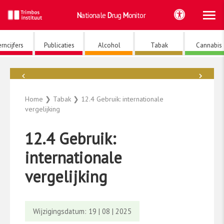
Ho
Ga
Nationale
Drug
Monitor
naar
de
inhoud
rncijfers
Publicaties
Alcohol
Tabak
Cannabis
←
→
Tabak
Home
❯
Tabak
❯
12.4 Gebruik: internationale
vergelijking
12.4 Gebruik:
internationale
vergelijking
Wijzigingsdatum: 19 | 08 | 2025