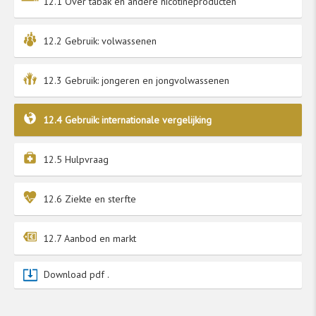
gebruik wordt gemaakt van een grotere
12.1 Over tabak en andere nicotineproducten
steekproef. Dit leidt tot nauwkeurigere
schattingen. De kerncijfers op basis van de
12.2 Gebruik: volwassenen
Gezondheidsenquête/Leefstijlmonitor zijn
daarom leidend.
12.3 Gebruik: jongeren en jongvolwassenen
12.4 Gebruik: internationale vergelijking
12.5 Hulpvraag
12.6 Ziekte en sterfte
12.7 Aanbod en markt
Download pdf .