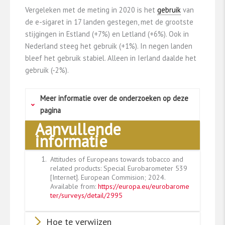
Vergeleken met de meting in 2020 is het
gebruik
van
de e-sigaret in 17 landen gestegen, met de grootste
stijgingen in Estland (+7%) en Letland (+6%). Ook in
Nederland steeg het gebruik (+1%). In negen landen
bleef het gebruik stabiel. Alleen in Ierland daalde het
gebruik (-2%).
Meer informatie over de onderzoeken op deze
pagina
Aanvullende
informatie
Op Europees niveau zijn er twee onderzoeken
die het percentage rokers in de algemene
1.
Attitudes of Europeans towards tobacco and
bevolking op een uniforme manier monitoren,
related products: Special Eurobarometer 539
namelijk de Eurobarometer en de European
[Internet]. European Commision; 2024.
Health Interview Survey (
EHIS
). De EHIS wordt
Available from:
https://europa.eu/eurobarome
ter/surveys/detail/2995
elke 5 jaar in alle lidstaten van de EU
uitgevoerd (in 2019 voor het laatst). De
Hoe te verwijzen
Eurobarometer is een survey die in opdracht