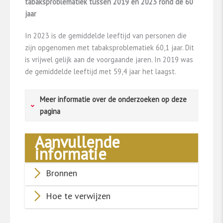
tabaksproblematiek tussen 2019 en 2023 rond de 60
jaar
In 2023 is de gemiddelde leeftijd van personen die
zijn opgenomen met tabaksproblematiek 60,1 jaar. Dit
is vrijwel gelijk aan de voorgaande jaren. In 2019 was
de gemiddelde leeftijd met 59,4 jaar het laagst.
Meer informatie over de onderzoeken op deze
pagina
Aanvullende
De gegevens zijn verkregen via Dutch Hospital
informatie
Data (
DHD
). Zij zijn verwerker van de Landelijke
Basisregistratie Ziekenhuiszorg (
LBZ
). In de LBZ
Bronnen
worden alle diagnosen vastgelegd van alle
patiënten die een Nederlands ziekenhuis
Hoe te verwijzen
bezochten of een digitaal contactmoment
hadden. De diagnosen zijn gecodeerd op basis
van de ICD-10.