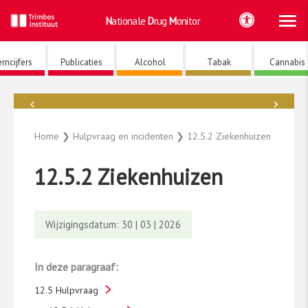
Ho
Ga
Nationale
Drug
Monitor
naar
de
inhoud
rncijfers
Publicaties
Alcohol
Tabak
Cannabis
←
→
Tabak
Home
❯
Hulpvraag en incidenten
❯
12.5.2 Ziekenhuizen
12.5.2 Ziekenhuizen
Wijzigingsdatum: 30 | 03 | 2026
In deze paragraaf:
12.5 Hulpvraag