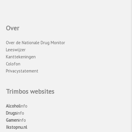
voor personen die staan ingeschreven in de
BasisRegistratie Personen (
BRP
). Voor de
periode 2015-2018 zijn de analyses op verzoek
van het Trimbos-instituut door het
CBS
Over
uitgevoerd
​[1]​
. Vanaf 2019 heeft het Trimbos-
instituut de analyses uitgevoerd, volgens
Over de Nationale Drug Monitor
dezelfde methode als het CBS.
Leeswijzer
Kanttekeningen
Colofon
Privacystatement
Trimbos websites
Alcohol
info
Drugs
info
Gamen
info
Ikstopnu.nl