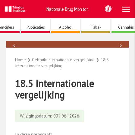
Ho
Ga
Nationale
Drug
Monitor
naar
de
inhoud
rncijfers
Publicaties
Alcohol
Tabak
Cannabis
←
→
Psychedelica
Home
❯
Gebruik: internationale vergelijking
❯
18.5
Internationale vergelijking
18.5 Internationale
vergelijking
Wijzigingsdatum: 09 | 06 | 2026
In deze paragraaf: