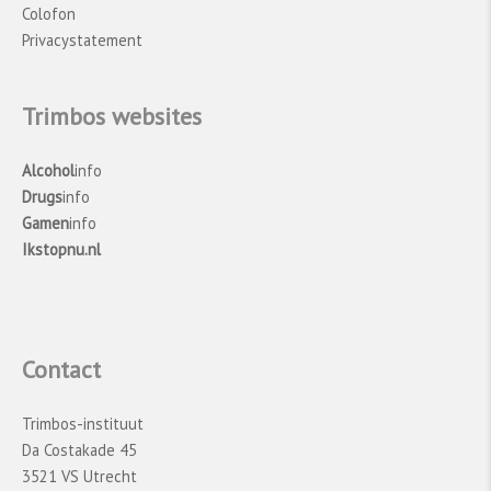
Colofon
Privacystatement
Trimbos websites
Alcohol
info
Drugs
info
Gamen
info
Ikstopnu.nl
Contact
Trimbos-instituut
Da Costakade 45
3521 VS Utrecht