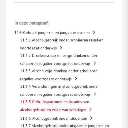
wordt herhaald. Daarnaast zijn voor een aantal
kerngegevens cijfers gebruikt van het
HBSC
-
onderzoek uit 2017 en 2021. Beide
In deze paragraaf:
onderzoeken zijn onderdeel van de
Leefstijlmonitor
en leveren landelijk
11.3 Gebruik: jongeren en jongvolwassenen
representatieve cijfers voor 12-16-jarige
11.3.1 Alcoholgebruik onder scholieren regulier
scholieren van het regulier voortgezet
voortgezet onderwijs
onderwijs (
vmbo
,
havo
, vwo). De HBSC-studie en
11.3.2 Dronkenschap en binge drinken onder
het Peilstationsonderzoek wisselen elkaar om
scholieren regulier voortgezet onderwijs
de twee jaar af. Sinds 2017 worden de
onderzoeksmethoden en analyses van beide
11.3.3 Alcoholvrije dranken onder scholieren
studies zo goed mogelijk op elkaar afgestemd,
regulier voortgezet onderwijs
waardoor we de kerncijfers over de jaren heen
11.3.4 Veranderingen in alcoholgebruik onder
goed met elkaar kunnen vergelijken. Deze
scholieren regulier voortgezet onderwijs
kerncijfers worden daarnaast om de vier jaar
11.3.5 Gebruikspatronen en locaties van
aangevuld met verdiepende gegevens over
alcoholgebruik en wijze van verkrijgen
middelengebruik die zijn uitgevraagd in het
11.3.6 Alcoholgebruik onder studenten
Peilstationsonderzoek. De meest recente
cijfers komen uit het Peilstationsonderzoek uit
11.3.7 Alcoholgebruik onder uitgaande jongeren en