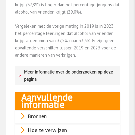
krijgt (37,8%) is hoger dan het percentage jongens dat
alcohol van vrienden krijgt (29,0%).
Vergeleken met de vorige meting in 2019 is in 2023
het percentage leerlingen dat alcohol van vrienden
krijgt afgenomen van 37,5% naar 33,3%. Er zijn geen
opvallende verschillen tussen 2019 en 2023 voor de
andere manieren van verkrijgen.
Meer informatie over de onderzoeken op deze
pagina
Aanvullende
Kerncijfers jongeren: Leefstijlmonitor
informatie
Cijfers over middelengebruik worden
Bronnen
gerapporteerd op de
website
ScholierenMonitor
. De cijfers zijn afkomstig uit
Hoe te verwijzen
het Peilstationsonderzoek dat elke vier jaar