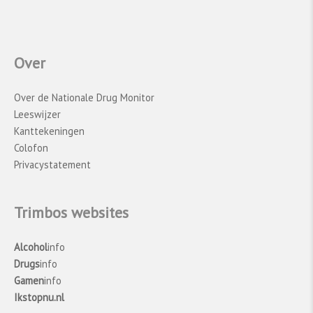
de schattingen van het middelengebruik.
Vergelijkingen tussen 2023 en eerdere jaren
moeten daarom voorzichtig worden
geïnterpreteerd.
Over
Over de Nationale Drug Monitor
Leeswijzer
Kanttekeningen
Colofon
Privacystatement
Trimbos websites
Alcohol
info
Drugs
info
Gamen
info
Ikstopnu.nl