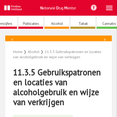
Ho
Ga
Nationale
Drug
Monitor
naar
de
inhoud
rncijfers
Publicaties
Alcohol
Tabak
Cannabis
←
→
Alcohol
Home
❯
Alcohol
❯
11.3.5 Gebruikspatronen en locaties
van alcoholgebruik en wijze van verkrijgen
11.3.5 Gebruikspatronen
en locaties van
alcoholgebruik en wijze
van verkrijgen