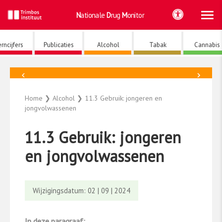
Ho
Ga
Nationale
Drug
Monitor
naar
de
inhoud
rncijfers
Publicaties
Alcohol
Tabak
Cannabis
←
→
Alcohol
Home
❯
Alcohol
❯
11.3 Gebruik: jongeren en
jongvolwassenen
11.3 Gebruik: jongeren
en jongvolwassenen
Wijzigingsdatum: 02 | 09 | 2024
In deze paragraaf: