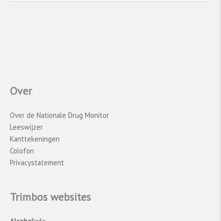
op de resultaten van het onderzoek. Met name
het relatief grote aantal missende gegevens in
leerjaar 2 en 4 kan van invloed zijn geweest op
de schattingen van het middelengebruik.
Vergelijkingen tussen 2023 en eerdere jaren
moeten daarom voorzichtig worden
geïnterpreteerd.
Over
Regionale en lokale cijfers:
Over de Nationale Drug Monitor
Gezondheidsmonitor Jeugd
Leeswijzer
Kanttekeningen
Regionale en lokale cijfers over alcoholgebruik
Colofon
worden verzameld in de
Gezondheidsmonitor
Privacystatement
(GM) Jeugd
van de GGD’en en het
RIVM
. Iedere
vier jaar worden gegevens verzameld over de
gezondheid, het welzijn en de leefstijl van
Trimbos websites
jongeren. De meest recente cijfers komen uit
2023
​[2]​
.