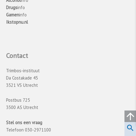
Alcohol
info
Drugs
info
Hoe is de Gezondheidsmonitor Jeugd
Gamen
info
uitgevoerd?
Ikstopnu.nl
In 2023 is de Gezondheidsmonitor Jeugd
uitgevoerd in alle 25 GGD-regio’s. In alle GGD-
regio’s werden alle middelbare scholen
uitgenodigd om mee te doen. De gegevens zijn
Contact
verzameld met behulp van een anonieme
digitale vragenlijst. In totaal deden 188.421
Trimbos-instituut
leerlingen uit leerjaar 2 en 4 van 885 scholen
Da Costakade 45
van het regulier voortgezet onderwijs mee.
3521 VS Utrecht
Postbus 725
3500 AS Utrecht
Stel ons een vraag
Telefoon 030-2971100