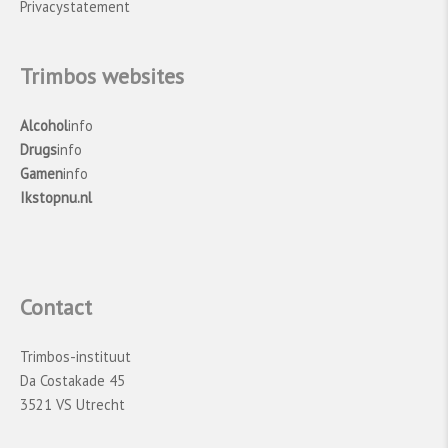
Privacystatement
Trimbos websites
Alcohol
info
Drugs
info
Gamen
info
Ikstopnu.nl
Contact
Trimbos-instituut
Da Costakade 45
3521 VS Utrecht