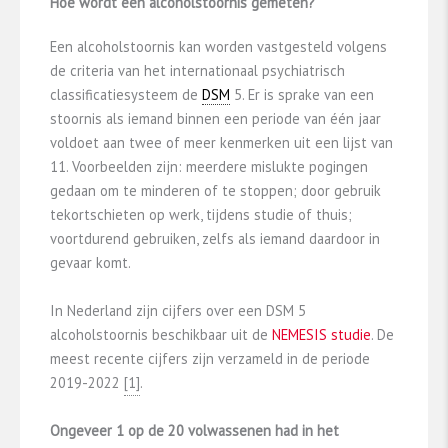
Gegevens over frequent gebruik en het
Hoe wordt een alcoholstoornis gemeten?
gebruik van grote hoeveelheden alcohol staan
Een alcoholstoornis kan worden vastgesteld volgens
voor verschillende groepen op deze pagina’s:
de criteria van het internationaal psychiatrisch
classificatiesysteem de
DSM
5. Er is sprake van een
Alcoholgebruik onder uitgaande jongeren
stoornis als iemand binnen een periode van één jaar
en jongvolwassenen
voldoet aan twee of meer kenmerken uit een lijst van
Alcoholgebruik onder volwassenen
11. Voorbeelden zijn: meerdere mislukte pogingen
Dronkenschap en binge drinken onder
gedaan om te minderen of te stoppen; door gebruik
scholieren regulier voortgezet onderwijs
tekortschieten op werk, tijdens studie of thuis;
Dronkenschap en binge drinken onder
voortdurend gebruiken, zelfs als iemand daardoor in
scholieren regulier voortgezet onderwijs
gevaar komt.
Alcoholvergiftigingen onder jongeren
Alcoholgebruik onder kwetsbare groepen
In Nederland zijn cijfers over een DSM 5
jongeren en jongvolwassenen
alcoholstoornis beschikbaar uit de
NEMESIS studie
. De
Alcoholgebruik onder studenten
meest recente cijfers zijn verzameld in de periode
2019-2022
​[1]​
.
Ongeveer 1 op de 20 volwassenen had in het