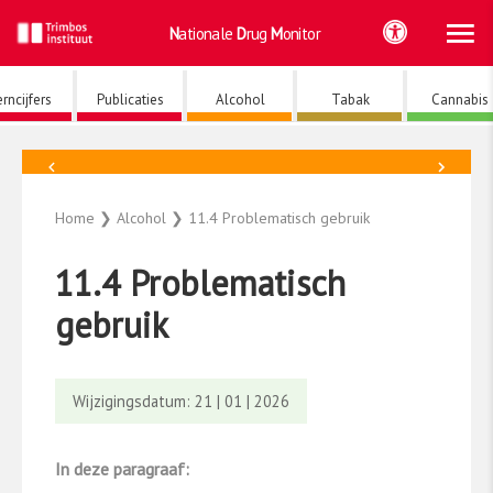
Ho
Ga
Nationale
Drug
Monitor
naar
de
inhoud
rncijfers
Publicaties
Alcohol
Tabak
Cannabis
←
→
Alcohol
Home
❯
Alcohol
❯
11.4 Problematisch gebruik
11.4 Problematisch
gebruik
Wijzigingsdatum: 21 | 01 | 2026
In deze paragraaf: