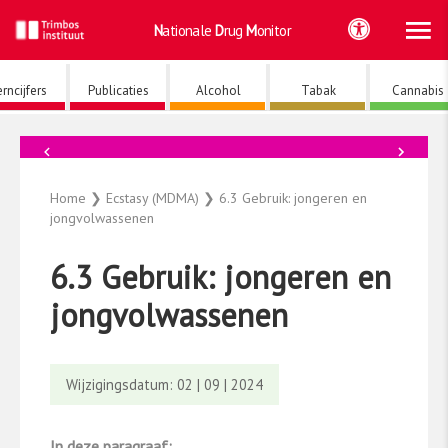
Ho
Ga
Nationale
Drug
Monitor
naar
de
inhoud
rncijfers
Publicaties
Alcohol
Tabak
Cannabis
←
→
Ecstasy (MDMA)
Home
❯
Ecstasy (MDMA)
❯
6.3 Gebruik: jongeren en
jongvolwassenen
6.3 Gebruik: jongeren en
jongvolwassenen
Wijzigingsdatum: 02 | 09 | 2024
In deze paragraaf: