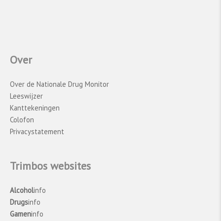
vragenlijst op een smartphone in te vullen. Om
deze reden is een aantal vragen op een andere
manier weergegeven in de vragenlijst. Het is
moeilijk in te schatten in welke mate de
methodeveranderingen invloed hebben gehad
Over
op de resultaten van het onderzoek. Met name
het relatief grote aantal missende gegevens in
leerjaar 2 en 4 kan van invloed zijn geweest op
Over de Nationale Drug Monitor
de schattingen van het middelengebruik.
Leeswijzer
Vergelijkingen tussen 2023 en eerdere jaren
Kanttekeningen
moeten daarom voorzichtig worden
Colofon
geïnterpreteerd.
Privacystatement
Trimbos websites
Alcohol
info
Drugs
info
Gamen
info