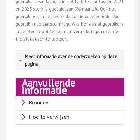
gebruikers van lachgas in het laatste jaar tussen 2021
en 2025 sterk is gedaald, van 9% naar 1%. Ook het
gebruik ooit in het leven daalde in deze periode. Voor
gebruik in de laatste maand was het aantal gebruikers
in de steekproef te klein om veranderingen over de
tijd statistisch te toetsen.
Meer informatie over de onderzoeken op deze
pagina
Aanvullende
Mbo-studenten
informatie
De Mbo-Middelenmonitor
​[1]​
onderzoekt het
Bronnen
middelengebruik onder mbo-studenten. In
2023 werd dit onderzoek voor de vijfde keer
Hoe te verwijzen
uitgevoerd door het Trimbos-instituut, in
samenwerking met Kantar Public (nu Verian). Dit
jaar werd het onderzoek alleen uitgevoerd
onder mbo-studenten, terwijl eerdere