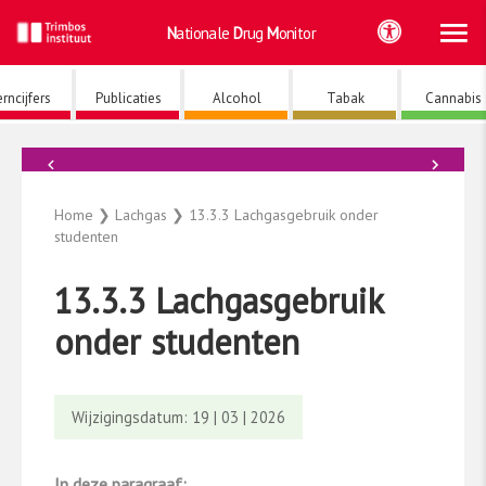
Ho
Ga
Nationale
Drug
Monitor
naar
de
inhoud
rncijfers
Publicaties
Alcohol
Tabak
Cannabis
←
→
Lachgas
Home
❯
Lachgas
❯
13.3.3 Lachgasgebruik onder
studenten
13.3.3 Lachgasgebruik
onder studenten
Wijzigingsdatum: 19 | 03 | 2026
In deze paragraaf: