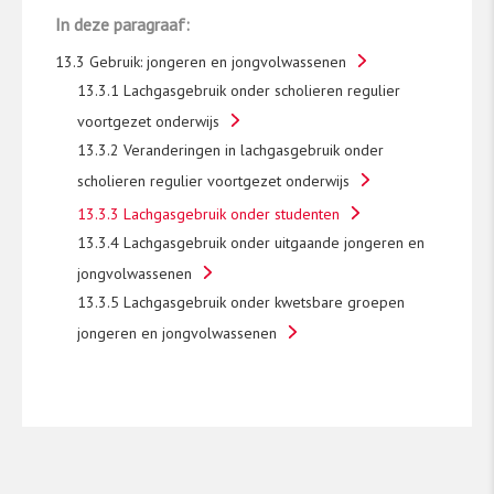
In deze paragraaf:
metingen (in 2015, 2017, 2019 en 2021) ook
hbo-studenten betrokken. In 2023 namen
13.3 Gebruik: jongeren en jongvolwassenen
4.448 mbo-studenten van 16 jaar en ouder
13.3.1 Lachgasgebruik onder scholieren regulier
deel aan het onderzoek. De dataverzameling
voortgezet onderwijs
vond plaats in het najaar van 2023 op 64 mbo-
13.3.2 Veranderingen in lachgasgebruik onder
locaties. In totaal werden 6.053 studenten
scholieren regulier voortgezet onderwijs
willekeurig benaderd door
onderzoeksassistenten om een digitale
13.3.3 Lachgasgebruik onder studenten
vragenlijst in te vullen.
13.3.4 Lachgasgebruik onder uitgaande jongeren en
jongvolwassenen
Hbo- en universiteitsstudenten
13.3.5 Lachgasgebruik onder kwetsbare groepen
jongeren en jongvolwassenen
De Monitor Mentale gezondheid en
Middelengebruik Studenten hoger onderwijs
​[3]​
onderzoekt de mentale gezondheid en het
middelengebruik van studenten van het hbo en
de universiteit (wo) om de twee jaar. Dit
onderzoek is in 2025 voor de derde keer