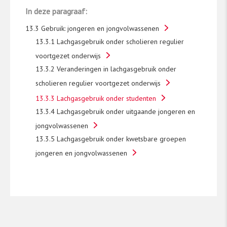
In deze paragraaf:
metingen (in 2015, 2017, 2019 en 2021) ook
hbo-studenten betrokken. In 2023 namen
13.3 Gebruik: jongeren en jongvolwassenen
4.448 mbo-studenten van 16 jaar en ouder
13.3.1 Lachgasgebruik onder scholieren regulier
deel aan het onderzoek. De dataverzameling
voortgezet onderwijs
vond plaats in het najaar van 2023 op 64 mbo-
13.3.2 Veranderingen in lachgasgebruik onder
locaties. In totaal werden 6.053 studenten
scholieren regulier voortgezet onderwijs
willekeurig benaderd door
onderzoeksassistenten om een digitale
13.3.3 Lachgasgebruik onder studenten
vragenlijst in te vullen.
13.3.4 Lachgasgebruik onder uitgaande jongeren en
jongvolwassenen
Hbo- en universiteitsstudenten
13.3.5 Lachgasgebruik onder kwetsbare groepen
jongeren en jongvolwassenen
De Monitor Mentale gezondheid en
Middelengebruik Studenten hoger onderwijs
​[3]​
onderzoekt de mentale gezondheid en het
middelengebruik van studenten van het hbo en
de universiteit (wo) om de twee jaar. Dit
onderzoek is in 2025 voor de derde keer