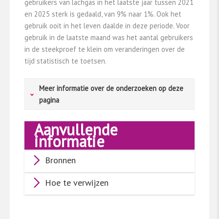
gebruikers van lachgas in het laatste jaar tussen 2021
en 2025 sterk is gedaald, van 9% naar 1%. Ook het
gebruik ooit in het leven daalde in deze periode. Voor
gebruik in de laatste maand was het aantal gebruikers
in de steekproef te klein om veranderingen over de
tijd statistisch te toetsen.
Meer informatie over de onderzoeken op deze
pagina
Aanvullende
Mbo-studenten
informatie
De Mbo-Middelenmonitor
​[1]​
onderzoekt het
Bronnen
middelengebruik onder mbo-studenten. In
2023 werd dit onderzoek voor de vijfde keer
Hoe te verwijzen
uitgevoerd door het Trimbos-instituut, in
samenwerking met Kantar Public (nu Verian). Dit
jaar werd het onderzoek alleen uitgevoerd
onder mbo-studenten, terwijl eerdere