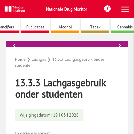
Ho
Ga
Nationale
Drug
Monitor
naar
de
inhoud
rncijfers
Publicaties
Alcohol
Tabak
Cannabis
←
→
Lachgas
Home
❯
Lachgas
❯
13.3.3 Lachgasgebruik onder
studenten
13.3.3 Lachgasgebruik
onder studenten
Wijzigingsdatum: 19 | 03 | 2026
In deze paragraaf: