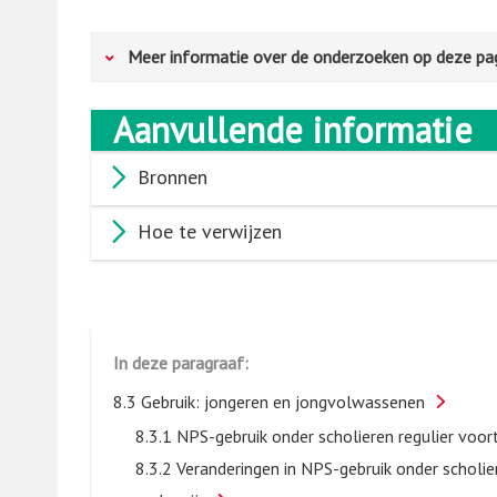
Meer informatie over de onderzoeken op deze pa
Aanvullende informatie
Mbo-studenten
De Mbo-Middelenmonitor
​[1]​
onderzoekt het midd
Bronnen
studenten. In 2023 werd dit onderzoek voor de vij
Hoe te verwijzen
Trimbos-instituut, in samenwerking met Kantar Publi
onderzoek alleen uitgevoerd onder mbo-studenten, 
2015, 2017, 2019 en 2021) ook hbo-studenten be
mbo-studenten van 16 jaar en ouder deel aan het
vond plaats in het najaar van 2023 op 64 mbo-loca
In deze paragraaf:
studenten willekeurig benaderd door onderzoeksas
8.3 Gebruik: jongeren en jongvolwassenen
vragenlijst in te vullen.
8.3.1 NPS-gebruik onder scholieren regulier voo
8.3.2 Veranderingen in NPS-gebruik onder scholie
Hbo- en universiteitsstudenten