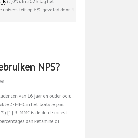
C-B
(2,0%). In 2025 lag het
e universiteit op 6%, gevolgd door 4-
ebruiken NPS?
en
tudenten van 16 jaar en ouder ooit
ikte 3-MMC in het laatste jaar.
5%)
​[1]​
. 3-MMC is de derde meest
 percentages dan ketamine of