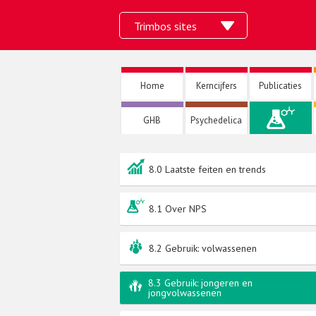
Ga
Trimbos sites
naar
de
inhoud
Home
Kerncijfers
Publicaties
GHB
Psychedelica
NPS
8.0 Laatste feiten en trends
8.1 Over NPS
8.2 Gebruik: volwassenen
8.3 Gebruik: jongeren en
jongvolwassenen