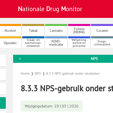
Nationale
Drug
Monitor
Ecstasy
Alcohol
Tabak
Cannabis
Cocaïne
(MDMA)
Slaap- en
Wetgeving,
ADHD-
Drugs-
Opioïden
kalmerings-
beleid en
medicatie
criminaliteit
middelen
preventie
NPS
←
Home
❯
NPS
❯
8.3.3 NPS-gebruik onder studenten
8.3.3 NPS-gebruik onder s
Wijzigingsdatum: 19 | 03 | 2026