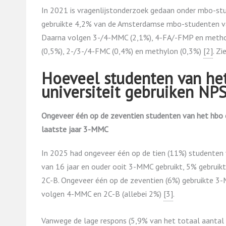
In 2021 is vragenlijstonderzoek gedaan onder mbo-st
gebruikte 4,2% van de Amsterdamse mbo-studenten van
Daarna volgen 3-/4-MMC (2,1%), 4-FA/-FMP en methox
(0,5%), 2-/3-/4-FMC (0,4%) en methylon (0,3%)
​[2]​
. Zi
Hoeveel studenten van he
universiteit gebruiken NP
Ongeveer één op de zeventien studenten van het hbo en
laatste jaar 3-MMC
In 2025 had ongeveer één op de tien (11%) studenten v
van 16 jaar en ouder ooit 3-MMC gebruikt, 5% gebruik
2C-B. Ongeveer één op de zeventien (6%) gebruikte 3-M
volgen 4-MMC en 2C-B (allebei 2%)
​[3]​
.
Vanwege de lage respons (5,9% van het totaal aanta