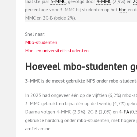
laatste jaar
3-MMC
, gevolgd door
4-MMC
(2,9%) en
2
percentage voor 3-MMC bij studenten op het
hbo
en d
MMC en 2C-B (beide 2%).
Snel naar:
Mbo-studenten
Hbo- en universiteitsstudenten
Hoeveel mbo-studenten g
3-MMC is de meest gebruikte NPS onder mbo-student
In 2023 had ongeveer één op de vijftien (6,2%) mbo-s
3-MMC gebruikt en bijna één op de twintig (4,7%) gebru
Daarna volgen 4-MMC (2,9%), 2C-B (2,0%) en
4-FA
(0,
gebruikte harddrug onder mbo-studenten, met hogere
amfetamine.