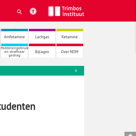
Amfetamine
Lachgas
Ketamine
Middelengebruik
Bijlagen
Over NDM
en strafbaar
gedrag
→
tudenten