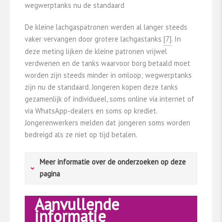
wegwerptanks nu de standaard
De kleine lachgaspatronen werden al langer steeds
vaker vervangen door grotere lachgastanks ​
​[7]​
. In
deze meting lijken de kleine patronen vrijwel
verdwenen en de tanks waarvoor borg betaald moet
worden zijn steeds minder in omloop; wegwerptanks
zijn nu de standaard. Jongeren kopen deze tanks
gezamenlijk of individueel, soms online via internet of
via WhatsApp-dealers en soms op krediet.
Jongerenwerkers melden dat jongeren soms worden
bedreigd als ze niet op tijd betalen.
Meer informatie over de onderzoeken op deze
pagina
Aanvullende
Jongeren in praktijk- en speciaal onderwijs
informatie