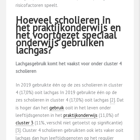
risicofactoren speelt.
Hoeveel scholieren in
het praktijkonderwijs en
het voortgezet speciaal
onderwijs gebruiken
lachgas?
Lachgasgebruik komt het vaakst voor onder cluster 4
scholieren
In 2019 gebruikte één op de zes scholieren in cluster
4 (17,0%) ooit lachgas In 2019 gebruikte één op de
zes scholieren in cluster 4 (17,0%) ooit lachgas
​[2]​
. Dat
is hoger dan het
gebruik
ooit in het leven onder
leeftijdsgenoten in het
praktijkonderwijs
(11,0%) of
cluster 3
(11%, verschil niet getoetst op significantie)
​[3]​
. Cluster 4 scholieren gebruikten ook iets vaker ooit
lachgas dan hun leeftijdsgenoten op het regulier