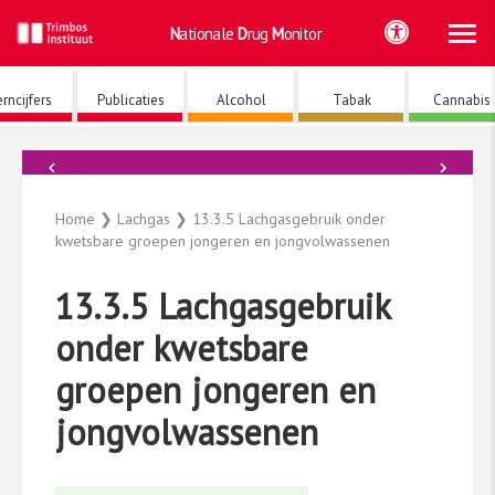
Ho
Ga
Nationale
Drug
Monitor
naar
de
inhoud
rncijfers
Publicaties
Alcohol
Tabak
Cannabis
←
→
Lachgas
Home
❯
Lachgas
❯
13.3.5 Lachgasgebruik onder
kwetsbare groepen jongeren en jongvolwassenen
13.3.5 Lachgasgebruik
onder kwetsbare
groepen jongeren en
jongvolwassenen