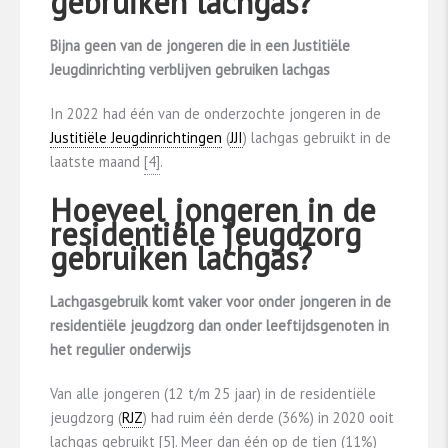
gebruiken lachgas?
Bijna geen van de jongeren die in een Justitiële
Jeugdinrichting verblijven gebruiken lachgas
In 2022 had één van de onderzochte jongeren in de
Justitiële Jeugdinrichtingen
(
JJI
) lachgas gebruikt in de
laatste maand
​[4]​
.
Hoeveel jongeren in de
residentiële jeugdzorg
gebruiken lachgas?
Lachgasgebruik komt vaker voor onder jongeren in de
residentiële jeugdzorg dan onder leeftijdsgenoten in
het regulier onderwijs
Van alle jongeren (12 t/m 25 jaar) in de residentiële
jeugdzorg (
RJZ
) had ruim één derde (36%) in 2020 ooit
lachgas gebruikt
​[5]​
. Meer dan één op de tien (11%)