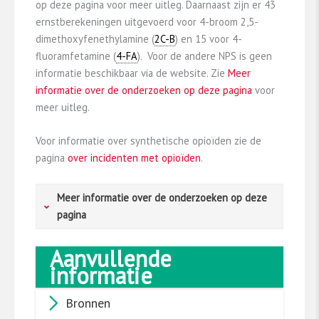
op deze pagina voor meer uitleg. Daarnaast zijn er 43
ernstberekeningen uitgevoerd voor 4-broom 2,5-
dimethoxyfenethylamine (
2C-B
) en 15 voor 4-
fluoramfetamine (
4-FA
). Voor de andere NPS is geen
informatie beschikbaar via de website. Zie
Meer
informatie over de onderzoeken op deze pagina
voor
meer uitleg.
Voor informatie over synthetische opioïden zie de
pagina
over incidenten met opioïden
.
Meer informatie over de onderzoeken op deze
pagina
Aanvullende
Registratie van drugsgerelateerde incidenten
informatie
De Monitor Drugsincidenten (MDI) houdt sinds
Bronnen
2009 jaarlijks gegevens bij over acute
gezondheidsincidenten als gevolg van