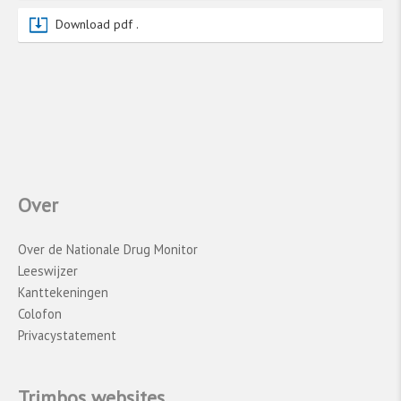
omstanders, of wordt afgeleid uit het klinische
Download pdf .
beeld of aangetroffen parafernalia.
Drugsincidenten worden bijna nooit
toxicologisch onderzocht. Dit betekent dat er
geen laboratoriumtests zijn uitgevoerd om de
aanwezigheid van specifieke stoffen te
bevestigen. Hierdoor blijft het onzeker welke
stof het incident heeft veroorzaakt. Dit is
vooral belangrijk bij 3-MMC. In 2023 bleek uit
Over
gegevens van drugstestcentra dat slechts zo’n
30% van de als 3-MMC verkochte monsters
Over de Nationale Drug Monitor
daadwerkelijk 3-MMC bevatte. De rest bestond
Leeswijzer
uit andere cathinonen, zoals 3-CMC, 2-MMC,
Kanttekeningen
DMP en/of andere stoffen.
Colofon
Privacystatement
Tot slot verschilt de volledigheid van de
gegevens per casus, afhankelijk van hoe
gedetailleerd de variabelen in de medische
Trimbos websites
dossiers zijn vastgelegd. Ondanks deze