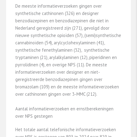
De meeste informatieverzoeken gingen over
synthetische cathinonen (326) en designer
benzodiazepinen en benzodiazepinen die niet in
Nederland geregistreerd zijn (271), gevolgd door
nieuwe synthetische opioïden (57), (semi)synthetische
cannabinoïden (54), arylcyclohexylaminen (41),
synthetische fenethylaminen (32), synthetische
tryptaminen (21), arylalkylaminen (12), piperidinen en
pyrrolidinen (4), en overige NPS (11). De meeste
informatieverzoeken over designer en niet-
geregistreerde benzodiazepinen gingen over
bromazolam (109) en de meeste informatieverzoeken
over cathinonen gingen over 3-MMC (212).
Aantal informatieverzoeken en ernstberekeningen
over NPS gestegen
Het totale aantal telefonische informatieverzoeken
over NPS is gestegen van 803 in 2024 naar 829 in