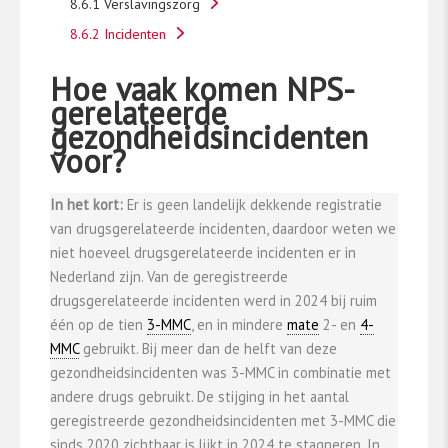
8.6.1 Verslavingszorg
8.6.2 Incidenten
Hoe vaak komen NPS-
gerelateerde
gezondheidsincidenten
voor?
In het kort:
Er is geen landelijk dekkende registratie
van drugsgerelateerde incidenten, daardoor weten we
niet hoeveel drugsgerelateerde incidenten er in
Nederland zijn. Van de geregistreerde
drugsgerelateerde incidenten werd in 2024 bij ruim
één op de tien
3-MMC
, en in mindere
mate
2- en
4-
MMC
gebruikt. Bij meer dan de helft van deze
gezondheidsincidenten was 3-MMC in combinatie met
andere drugs gebruikt. De stijging in het aantal
geregistreerde gezondheidsincidenten met 3-MMC die
sinds 2020 zichtbaar is lijkt in 2024 te stagneren. In