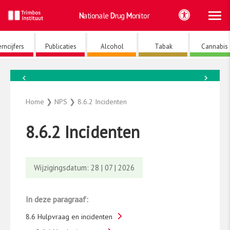
Ho
Ga
Nationale
Drug
Monitor
naar
de
inhoud
rncijfers
Publicaties
Alcohol
Tabak
Cannabis
←
→
NPS
Home
❯
NPS
❯
8.6.2 Incidenten
8.6.2 Incidenten
Wijzigingsdatum: 28 | 07 | 2026
In deze paragraaf:
8.6 Hulpvraag en incidenten