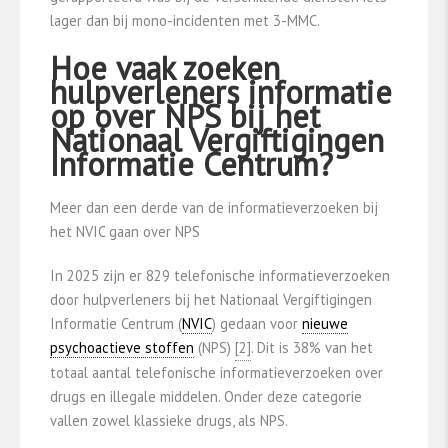
lager dan bij mono-incidenten met 3-MMC.
Hoe vaak zoeken
hulpverleners informatie
op over NPS bij het
Nationaal Vergiftigingen
Informatie Centrum?
Meer dan een derde van de informatieverzoeken bij
het NVIC gaan over NPS
In 2025 zijn er 829 telefonische informatieverzoeken
door hulpverleners bij het Nationaal Vergiftigingen
Informatie Centrum (
NVIC
) gedaan voor
nieuwe
psychoactieve stoffen
(NPS)
​[2]​
. Dit is 38% van het
totaal aantal telefonische informatieverzoeken over
drugs en illegale middelen. Onder deze categorie
vallen zowel klassieke drugs, als NPS.