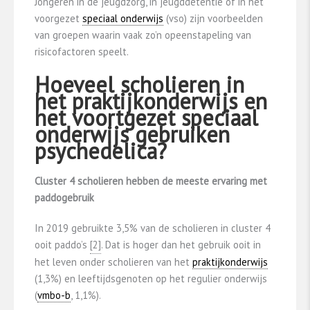
Jongeren in de jeugdzorg, in jeugddetentie of in het
voorgezet
speciaal onderwijs
(vso) zijn voorbeelden
van groepen waarin vaak zo’n opeenstapeling van
risicofactoren speelt.
Hoeveel scholieren in
het praktijkonderwijs en
het voortgezet speciaal
onderwijs gebruiken
psychedelica?
Cluster 4 scholieren hebben de meeste ervaring met
paddogebruik
In 2019 gebruikte 3,5% van de scholieren in cluster 4
ooit paddo’s
​[2]​
. Dat is hoger dan het gebruik ooit in
het leven onder scholieren van het
praktijkonderwijs
(1,3%) en leeftijdsgenoten op het regulier onderwijs
(
vmbo-b
, 1,1%).