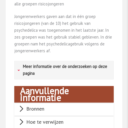
alle groepen risicojongeren
Jongerenwerkers gaven aan dat in één groep
risicojongeren (van de 10) het gebruik van
psychedelica was toegenomen in het laatste jaar. In
zes groepen was het gebruik stabiel gebleven. In drie
groepen nam het psychedelicagebruik volgens de
jongerenwerkers af.
Meer informatie over de onderzoeken op deze
pagina
Aanvullende
Jongeren in praktijk- en speciaal onderwijs
informatie
Het EXPLORE-onderzoek is een landelijk
Bronnen
onderzoek naar het middelengebruik onder
jongeren in verschillende kwetsbare groepen.
Hoe te verwijzen
In 2019 werd in EXPLORE met een vragenlijst