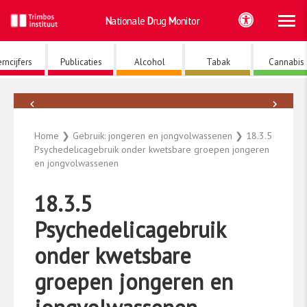
Ho
Ga
Nationale
Drug
Monitor
naar
de
inhoud
rncijfers
Publicaties
Alcohol
Tabak
Cannabis
←
→
Psychedelica
Home
❯
Gebruik: jongeren en jongvolwassenen
❯
18.3.5
Psychedelicagebruik onder kwetsbare groepen jongeren
en jongvolwassenen
18.3.5
Psychedelicagebruik
onder kwetsbare
groepen jongeren en