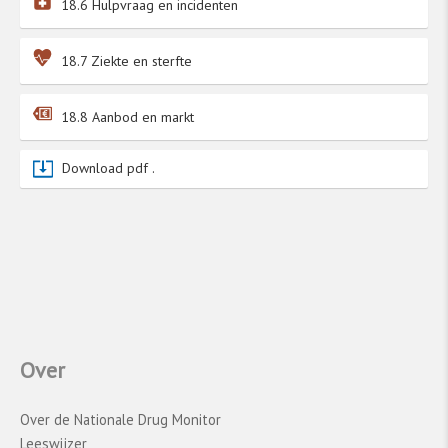
18.6 Hulpvraag en incidenten
Groepen risicojongeren
18.7 Ziekte en sterfte
De Antenne Regiomonitor onderzoekt het
middelengebruik onder groepen risicojongeren
18.8 Aanbod en markt
in verschillende regio’s in Nederland. Dit
gebeurt door
middel
van interviews met
Download pdf .
jongerenwerkers uit het veld. Daarmee is de
Antenne Regiomonitor een kwalitatief
onderzoek. Het gaat hier dus niet om het
gebruik van individuele jongeren, maar over de
inschatting van de jongerenwerkers over het
gebruik binnen de groep. Dat is anders dan bij
de andere op deze pagina beschreven
onderzoeken, waarbij het middelengebruik bij
Over
de jongeren zelf is gemeten met vragenlijsten.
Geen van de jongerenwerkers die meededen
aan dit onderzoek gaf verdiepende informatie
Over de Nationale Drug Monitor
over het psychedelicagebruik in ‘hun’
Leeswijzer